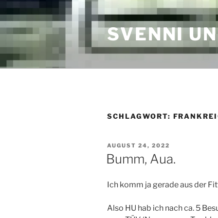
Zum
Inhalt
SVENNI U
springen
SCHLAGWORT:
FRANKREI
VERÖFFENTLICHT
AUGUST 24, 2022
AM
Bumm, Aua.
Ich komm ja gerade aus der Fit
Also HU hab ich nach ca. 5 Be