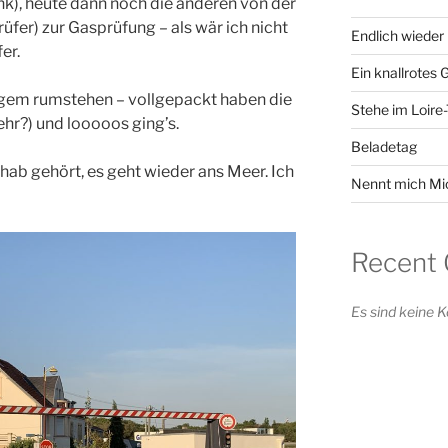
), heute dann noch die anderen von der
rüfer) zur Gasprüfung – als wär ich nicht
Endlich wieder 
er.
Ein knallrotes
ngem rumstehen – vollgepackt haben die
Stehe im Loire
ehr?) und looooos ging’s.
Beladetag
d hab gehört, es geht wieder ans Meer. Ich
Nennt mich Mi
Recent
Es sind keine