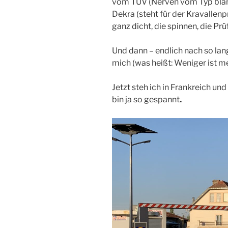
vom TÜV (Nerven vom Typ blank
Dekra (steht für der Kravallenp
ganz dicht, die spinnen, die Prüf
Und dann – endlich nach so la
mich (was heißt: Weniger ist m
Jetzt steh ich in Frankreich un
bin ja so gespannt
.