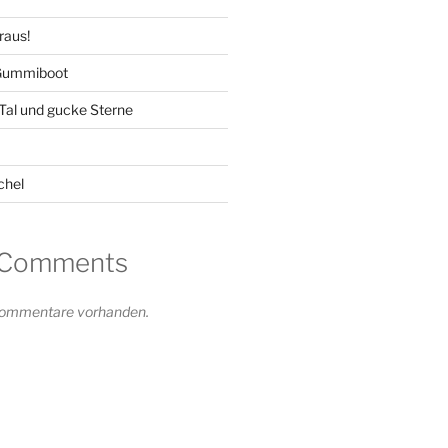
raus!
 Gummiboot
-Tal und gucke Sterne
chel
 Comments
 Kommentare vorhanden.