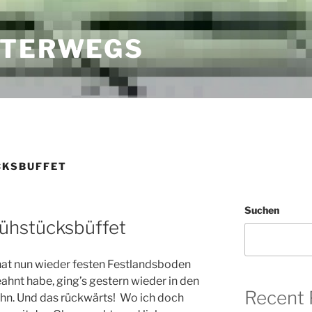
NTERWEGS
CKSBUFFET
Suchen
ühstücksbüffet
 hat nun wieder festen Festlandsboden
ahnt habe, ging’s gestern wieder in den
Recent 
hn. Und das rückwärts! Wo ich doch