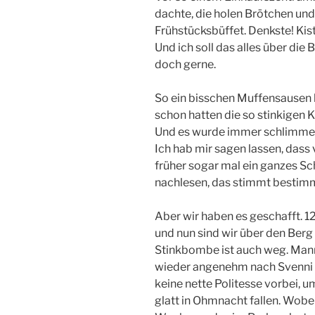
dachte, die holen Brötchen un
Frühstücksbüffet. Denkste! Kis
Und ich soll das alles über die 
doch gerne.
So ein bisschen Muffensausen h
schon hatten die so stinkigen 
Und es wurde immer schlimmer.
Ich hab mir sagen lassen, dass
früher sogar mal ein ganzes Schi
nachlesen, das stimmt bestim
Aber wir haben es geschafft. 1
und nun sind wir über den Berg
Stinkbombe ist auch weg. Mann
wieder angenehm nach Svenni r
keine nette Politesse vorbei, 
glatt in Ohmnacht fallen. Wobei