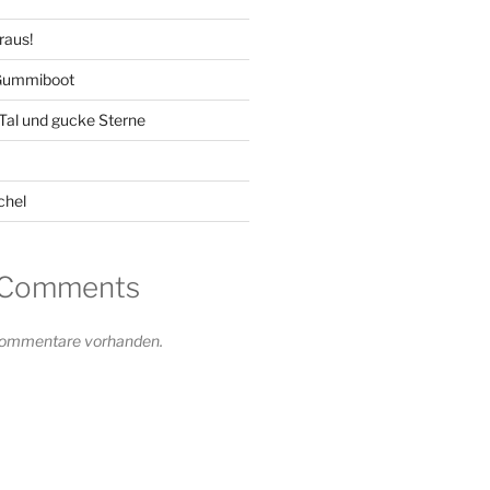
raus!
 Gummiboot
-Tal und gucke Sterne
chel
 Comments
 Kommentare vorhanden.