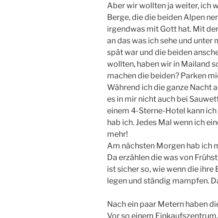
Aber wir wollten ja weiter, ich
Berge, die die beiden Alpen ne
irgendwas mit Gott hat. Mit der 
an das was ich sehe und unter 
spät war und die beiden ansche
wollten, haben wir in Mailand 
machen die beiden? Parken mic
Wàhrend ich die ganze Nacht a
es in mir nicht auch bei Sauwet
einem 4-Sterne-Hotel kann ich 
hab ich. Jedes Mal wenn ich ei
mehr!
Am nächsten Morgen hab ich mic
Da erzählen die was von Frühst
ist sicher so, wie wenn die ih
legen und ständig mampfen. Da
Nach ein paar Metern haben di
Vor so einem Einkaufszentrum. 