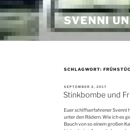
Zum
Inhalt
SVENNI U
springen
SCHLAGWORT:
FRÜHSTÜ
VERÖFFENTLICHT
SEPTEMBER 2, 2017
AM
Stinkbombe und Fr
Euer schiffserfahrener Svenni
unter den Rädern. Wie ich es ge
Bauch von so einem großen Ka