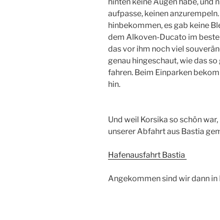
hinten keine Augen habe, und n
aufpasse, keinen anzurempeln. 
hinbekommen, es gab keine Bles
dem Alkoven-Ducato im besten A
das vor ihm noch viel souverä
genau hingeschaut, wie das so 
fahren. Beim Einparken bekomm
hin.
Und weil Korsika so schön war, 
unserer Abfahrt aus Bastia ge
Hafenausfahrt Bastia
Angekommen sind wir dann in L