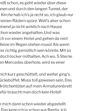
 weiß schon, es geht wieder über diese
nnen und durch den langen Tunnel, der
Kirche hab ich’s ja nicht so, ich glaub nur
meinen Rädern spüre. Weil’s aber schon
inend ja nicht wirklich nach Hause
schon wieder angehalten. Und was
h vor einem Hotel und gehen da rein!
lleine im Regen stehen muss! Als wenn
ter richtig gemütlich sein könnte. Mit so
doch locker mithalten. Ach wo, 5 Sterne
nen Mercedes überhole, wird es einer
h kurz geschüttelt, und weiter ging’s.
ücksbüffet. Muss toll gewesen sein. Das
re Brötchentüten auf mein Armaturenbrett
für braucht man doch kein Hotel!
e mich dann schon wieder abgestellt.
Das kenn ich ja schon aus Bastia. Ich