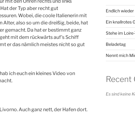
ur mit den Ohren rechts und links
Hat der Typ aber recht gut
Endlich wieder 
suren. Wobei, die coole Italienerin mit
Ein knallrotes
lter, also so um die dreißig, beide, hat
ner gemacht. Da hat er bestimmt ganz
Stehe im Loire
geht mit dem rückwärts auf’s Schiff
t er das nämlich meistes nicht so gut
Beladetag
Nennt mich Mi
hab ich euch ein kleines Video von
Recent
macht.
Es sind keine
ivorno. Auch ganz nett, der Hafen dort.