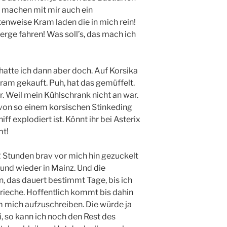
d machen mit mir auch ein
tenweise Kram laden die in mich rein!
Berge fahren! Was soll’s, das mach ich
atte ich dann aber doch. Auf Korsika
Kram gekauft. Puh, hat das gemüffelt.
 Weil mein Kühlschrank nicht an war.
 von so einem korsischen Stinkeding
ff explodiert ist. Könnt ihr bei Asterix
mt!
2 Stunden brav vor mich hin gezuckelt
 und wieder in Mainz. Und die
, das dauert bestimmt Tage, bis ich
ieche. Hoffentlich kommt bis dahin
um mich aufzuschreiben. Die würde ja
, so kann ich noch den Rest des