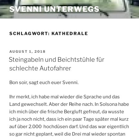
Zum
SVENNI UNTERWEGS
Inhalt
springen
SCHLAGWORT:
KATHEDRALE
VERÖFFENTLICHT
AUGUST 1, 2018
AM
Steingabeln und Beichtstühle für
schlechte Autofahrer
Bon soir, sagt euch euer Svenni.
Ihr merkt, ich habe mal wieder die Sprache und das
Land gewechselt. Aber der Reihe nach. In Solsona habe
ich mich über die frische Bergluft gefreut, da wusste
ich ja noch nicht, dass ich ein paar Tage später mal kurz
auf über 2.000 hochdüsen darf. Und das war eigentlich
so gar nicht geplant, weil die Drei mal wieder spontan