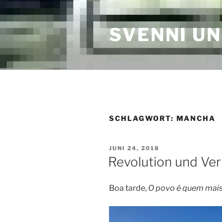
Zum
Inhalt
SVENNI U
springen
SCHLAGWORT:
MANCHA
VERÖFFENTLICHT
JUNI 24, 2018
AM
Revolution und Ver
Boa tarde,
O povo é quem mais