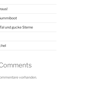
raus!
 Gummiboot
-Tal und gucke Sterne
chel
 Comments
 Kommentare vorhanden.