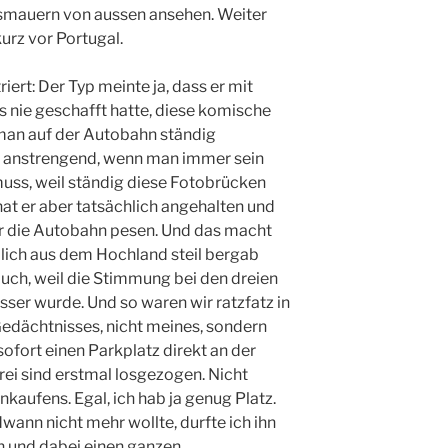
gsmauern von aussen ansehen. Weiter
urz vor Portugal.
riert: Der Typ meinte ja, dass er mit
 nie geschafft hatte, diese komische
 man auf der Autobahn ständig
ön anstrengend, wenn man immer sein
uss, weil ständig diese Fotobrücken
hat er aber tatsächlich angehalten und
ber die Autobahn pesen. Und das macht
ndlich aus dem Hochland steil bergab
uch, weil die Stimmung bei den dreien
sser wurde. Und so waren wir ratzfatz in
Gedächtnisses, nicht meines, sondern
ofort einen Parkplatz direkt an der
rei sind erstmal losgezogen. Nicht
kaufens. Egal, ich hab ja genug Platz.
wann nicht mehr wollte, durfte ich ihn
n und dabei einen ganzen