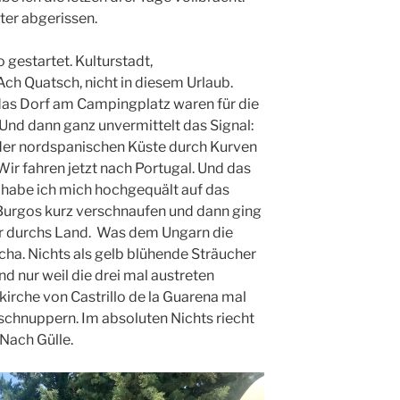
ter abgerissen.
o gestartet. Kulturstadt,
h Quatsch, nicht in diesem Urlaub.
as Dorf am Campingplatz waren für die
Und dann ganz unvermittelt das Signal:
 der nordspanischen Küste durch Kurven
 Wir fahren jetzt nach Portugal. Und das
 habe ich mich hochgequält auf das
 Burgos kurz verschnaufen und dann ging
er durchs Land. Was dem Ungarn die
cha. Nichts als gelb blühende Sträucher
d nur weil die drei mal austreten
kirche von Castrillo de la Guarena mal
 schnuppern. Im absoluten Nichts riecht
 Nach Gülle.