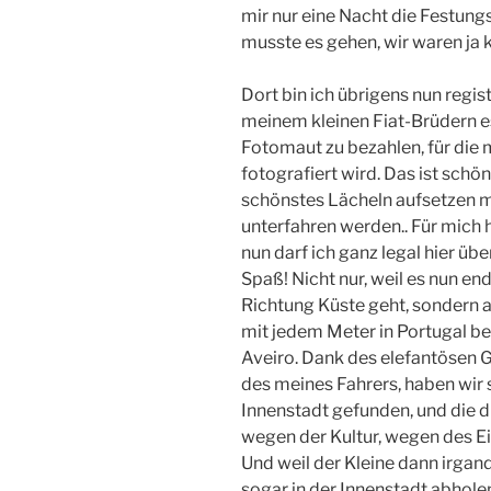
mir nur eine Nacht die Festun
musste es gehen, wir waren ja k
Dort bin ich übrigens nun regist
meinem kleinen Fiat-Brüdern es
Fotomaut zu bezahlen, für die
fotografiert wird. Das ist sch
schönstes Lächeln aufsetzen m
unterfahren werden.. Für mich 
nun darf ich ganz legal hier ü
Spaß! Nicht nur, weil es nun e
Richtung Küste geht, sondern a
mit jedem Meter in Portugal be
Aveiro. Dank des elefantösen 
des meines Fahrers, haben wir s
Innenstadt gefunden, und die d
wegen der Kultur, wegen des Ein
Und weil der Kleine dann irgand
sogar in der Innenstadt abhole