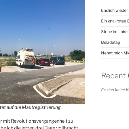
Endlich wieder 
Ein knallrotes
Stehe im Loire
Beladetag
Nennt mich Mi
Recent
Es sind keine
rtet auf die Mautregistrierung,
der mit Revolutionsvergangenheit zu
 ich die letzen drei Tage vollbracht.