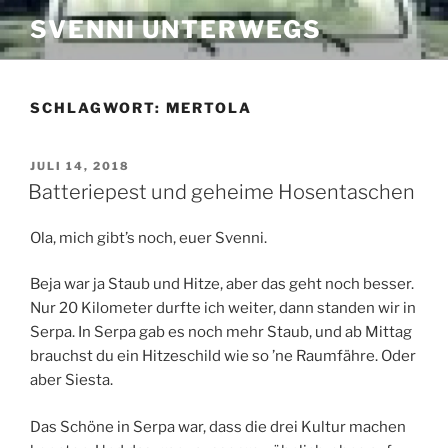
Zum
SVENNI UNTERWEGS
Inhalt
springen
SCHLAGWORT:
MERTOLA
VERÖFFENTLICHT
JULI 14, 2018
AM
Batteriepest und geheime Hosentaschen
Ola, mich gibt’s noch, euer Svenni.
Beja war ja Staub und Hitze, aber das geht noch besser.
Nur 20 Kilometer durfte ich weiter, dann standen wir in
Serpa. In Serpa gab es noch mehr Staub, und ab Mittag
brauchst du ein Hitzeschild wie so ’ne Raumfähre. Oder
aber Siesta.
Das Schöne in Serpa war, dass die drei Kultur machen