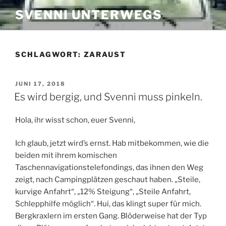
Zum
SVENNI UNTERWEGS
Inhalt
springen
SCHLAGWORT:
ZARAUST
VERÖFFENTLICHT
JUNI 17, 2018
AM
Es wird bergig, und Svenni muss pinkeln.
Hola, ihr wisst schon, euer Svenni,
Ich glaub, jetzt wird’s ernst. Hab mitbekommen, wie die
beiden mit ihrem komischen
Taschennavigationstelefondings, das ihnen den Weg
zeigt, nach Campingplätzen geschaut haben. „Steile,
kurvige Anfahrt“, „12% Steigung“, „Steile Anfahrt,
Schlepphilfe möglich“. Hui, das klingt super für mich.
Bergkraxlern im ersten Gang. Blöderweise hat der Typ