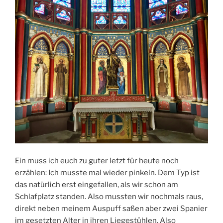
Ein muss ich euch zu guter letzt für heute noch
erzählen: Ich musste mal wieder pinkeln. Dem Typ ist
das natürlich erst eingefallen, als wir schon am
Schlafplatz standen. Also mussten wir nochmals raus,
direkt neben meinem Auspuff saßen aber zwei Spanier
im gesetzten Alter in ihren Liegestühlen. Also