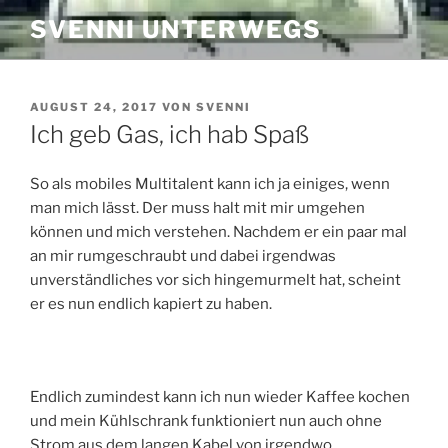
Zum
SVENNI UNTERWEGS
Inhalt
springen
VERÖFFENTLICHT
AUGUST 24, 2017
VON
SVENNI
AM
Ich geb Gas, ich hab Spaß
So als mobiles Multitalent kann ich ja einiges, wenn
man mich lässt. Der muss halt mit mir umgehen
können und mich verstehen. Nachdem er ein paar mal
an mir rumgeschraubt und dabei irgendwas
unverständliches vor sich hingemurmelt hat, scheint
er es nun endlich kapiert zu haben.
Endlich zumindest kann ich nun wieder Kaffee kochen
und mein Kühlschrank funktioniert nun auch ohne
Strom aus dem langen Kabel von irgendwo.