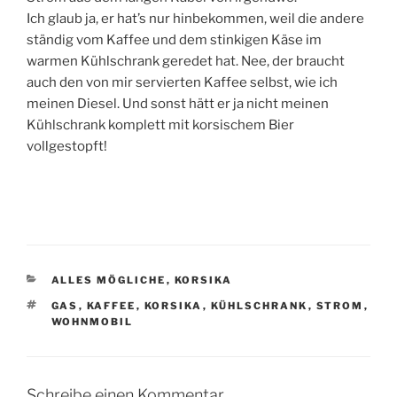
Ich glaub ja, er hat’s nur hinbekommen, weil die andere
ständig vom Kaffee und dem stinkigen Käse im
warmen Kühlschrank geredet hat. Nee, der braucht
auch den von mir servierten Kaffee selbst, wie ich
meinen Diesel. Und sonst hätt er ja nicht meinen
Kühlschrank komplett mit korsischem Bier
vollgestopft!
KATEGORIEN
ALLES MÖGLICHE
,
KORSIKA
SCHLAGWÖRTER
GAS
,
KAFFEE
,
KORSIKA
,
KÜHLSCHRANK
,
STROM
,
WOHNMOBIL
Schreibe einen Kommentar