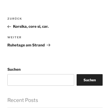
Beitragsnavigation
Vorheriger
ZURÜCK
Beitrag
Korsika, core si, car.
Nächster
WEITER
Beitrag
Ruhetage am Strand
Suchen
Suchen
Recent Posts